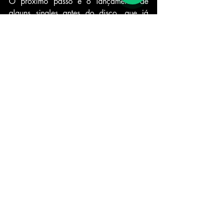
O próximo passo é o lançamento de 
alguns singles antes do disco, que já 
estão em produção e serão divulgados 
ainda nesse ano!
Se você pudesse cantar uma última 
música antes de morrer, qual seria?
Bah! Acho que fico com Part of your 
World, da Pequena Sereia. Ela me leva 
de volta pra minha infância e marca 
inúmeros começos na minha trajetória.
cantora
camilaorsatto
Posts recentes
Ver tudo