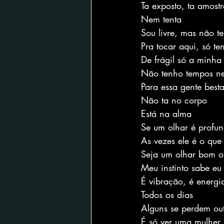
Ta exposto, ta amost
Nem tenta
Sou livre, mas não t
Pra tocar aqui, só te
De frágil só a minha
Não tenho tempos n
Para essa gente besta
Não ta no corpo
Está na alma
Se um olhar é profu
As vezes ele é o que
Seja um olhar bom o
Meu instinto sabe eu
É vibração, é energi
Todos os dias
Alguns se perdem ou
É só ver uma mulher