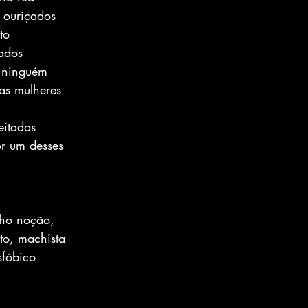
 ouriçados
to
rados
a ninguém
as mulheres
eitadas
or um desses
nho noção,
to, machista
nsfóbico