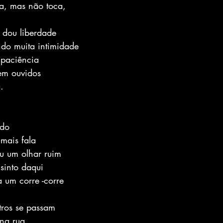
ra, mas não toca,
e dou liberdade
ndo muita intimidade
 paciência
em ouvidos
.
ndo
 mais fala
u um olhar ruim
 sinto daqui
a um corre -corre
tros se passam
 na rua